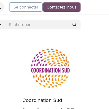
ents
Nos cours
Se connecter
Support AsQualio
Contactez-nous
Restez informé
Coordination Sud