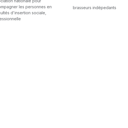
ciation nationale pour
ompagner les personnes en
brasseurs indépedants
cultés d'insertion sociale,
essionnelle