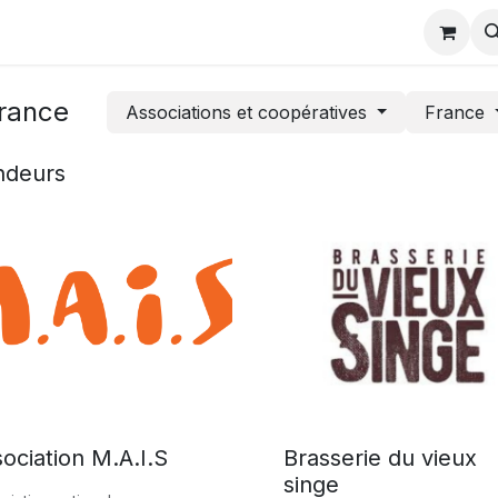
charger
Partenaires odoo
Actualités formation
Evènem
rance
Associations et coopératives
France
deurs
ociation M.A.I.S
Brasserie du vieux
singe