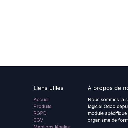
Liens utiles
À propos de n
Accueil
Nous sommes la so
Produits
logiciel Odoo dep
RGPD
module spécifique
CGV
organisme de form
Mentions légales