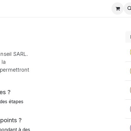
charger
Partenaires odoo
Actualités formation
Evènem
nseil SARL.
 la
 permettront
es ?
 des étapes
points ?
pondant à des