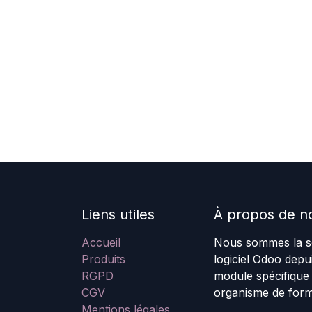
Liens utiles
À propos de n
Accueil
Nous sommes la so
Produits
logiciel Odoo dep
RGPD
module spécifique
CGV
organisme de form
Mentions légales