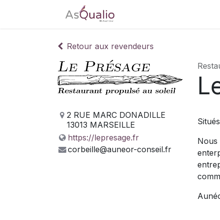
Accueil
Tarifs
Télé
Retour aux revendeurs
Resta
L
2 RUE MARC DONADILLE
Situés
13013 MARSEILLE
https://lepresage.fr
Nous 
corbeille@auneor-conseil.fr
enter
entrep
comma
Aunéo