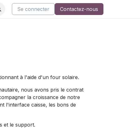
ents
Nos cours
Se connecter
Support AsQualio
Contactez-nous
Restez informé
onnant à l'aide d'un four solaire.
autaire, nous avons pris le contrat
ccompagner la croissance de notre
 l'interface caisse, les bons de
 et le support.