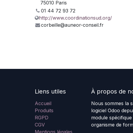
75010 Paris
01 44 72 93 72
http://www.coordinationsud.org/
corbeille@auneor-conseil.fr
Liens utiles
À propos de n
Accueil
Nous sommes la so
Produits
logiciel Odoo dep
RGPD
module spécifique
CGV
organisme de form
Mentions légales