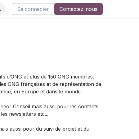
ents
Nos cours
Se connecter
Support AsQualio
Contactez-nous
Restez informé
ctifs d’ONG et plus de 150 ONG membres.
 des ONG françaises et de représentation de
France, en Europe et dans le monde.
éor Conseil mais aussi pour les contacts,
es newsletters etc...
 aussi pour du suivi de projet et du