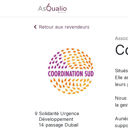
Accueil
Tarifs
Télé
Retour aux revendeurs
Assoc
C
Situé
Elle a
leurs 
Nous 
la ges
Solidarité Urgence
Aunéo
Développement
14 passage Dubail
suppo