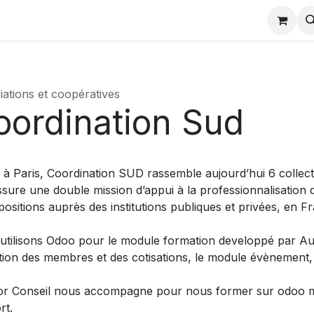
charger
Partenaires odoo
Actualités formation
Evènem
iations et coopératives
oordination Sud
s à Paris, Coordination SUD rassemble aujourd’hui 6 colle
ssure une double mission d’appui à la professionnalisation
positions auprès des institutions publiques et privées, en 
utilisons Odoo pour le module formation developpé par Aun
tion des membres et des cotisations, le module évènement, l
r Conseil nous accompagne pour nous former sur odoo mais
rt.