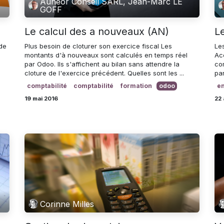
Aunéor Conseil SARL, Jean-Marc LE
GOFF
Le calcul des a nouveaux (AN)
L
 de
Plus besoin de cloturer son exercice fiscal Les
Le
montants d'à nouveaux sont calculés en temps réel
Ac
par Odoo. Ils s'affichent au bilan sans attendre la
co
cloture de l'exercice précédent. Quelles sont les ...
par
comptabilité
comptabilité
formation
odoo
en
19 mai 2016
22 
Corinne Milles