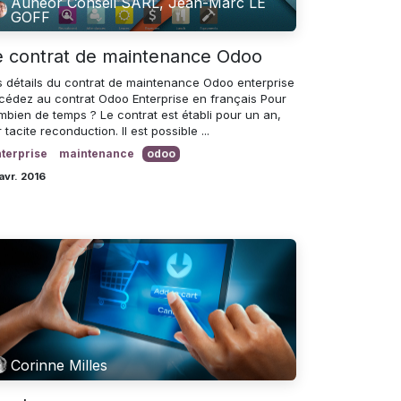
Aunéor Conseil SARL, Jean-Marc LE
GOFF
e contrat de maintenance Odoo
s détails du contrat de maintenance Odoo enterprise
cédez au contrat Odoo Enterprise en français Pour
mbien de temps ? Le contrat est établi pour un an,
 tacite reconduction. Il est possible ...
terprise
maintenance
odoo
avr. 2016
Corinne Milles