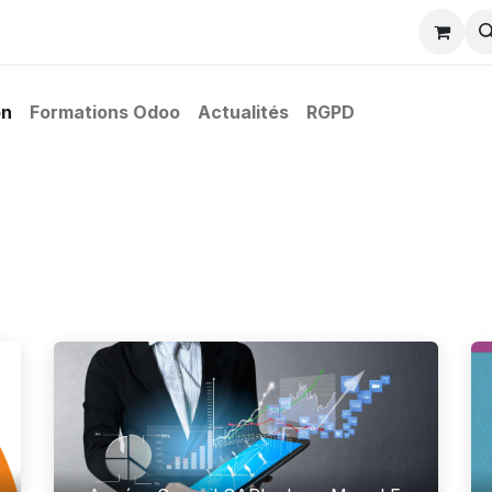
charger
Partenaires odoo
Actualités formation
Evènem
on
Formations Odoo
Actualités
RGPD