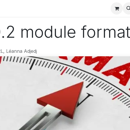
charger
Partenaires odoo
Actualités formation
Evènem
0.2 module format
L, Léanna Adjedj