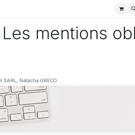
charger
Partenaires odoo
Actualités formation
Evènem
: Les mentions obl
il SARL, Natacha GRECO