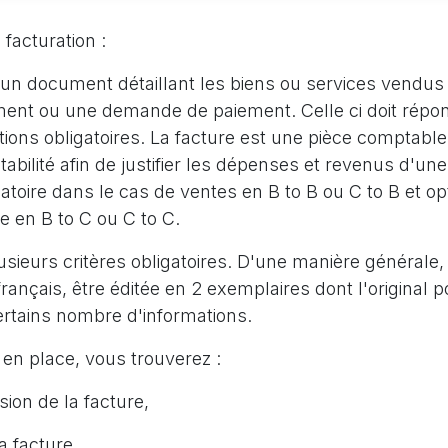
 facturation :
 un document détaillant les biens ou services vendus
ement ou une demande de paiement. Celle ci doit répon
ns obligatoires. La facture est une pièce comptable o
tabilité afin de justifier les dépenses et revenus d'une
igatoire dans le cas de ventes en B to B ou C to B et o
e en B to C ou C to C.
usieurs critères obligatoires. D'une manière générale,
rançais, être éditée en 2 exemplaires dont l'original po
rtains nombre d'informations.
en place, vous trouverez :
sion de la facture,
a facture,