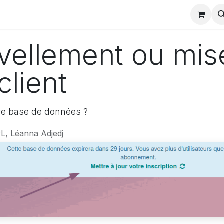
charger
Partenaires odoo
Actualités formation
Evènem
vellement ou mis
lient
tre base de données ?
L, Léanna Adjedj