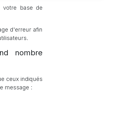
à votre base de
age d'erreur afin
ilisateurs.
and nombre
ue ceux indiqués
ce message :