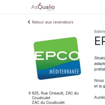
Accueil
Tarifs
Télé
Retour aux revendeurs
Batime
E
Situé
adapté
préfa
Nous u
et la 
625, Rue Cinsault, ZAC du
Aunéo
Coudoulet
ZAC du Coudoulet