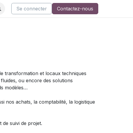
ents
Nos cours
Se connecter
Support AsQualio
Contactez-nous
Restez informé
e transformation et locaux techniques
 fluides, ou encore des solutions
nds modèles…
 nos achats, la comptabilité, la logistique
de suivi de projet.