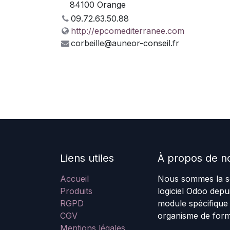
84100 Orange
09.72.63.50.88
http://epcomediterranee.com
corbeille@auneor-conseil.fr
Liens utiles
À propos de n
Accueil
Nous sommes la so
Produits
logiciel Odoo dep
RGPD
module spécifique
CGV
organisme de form
Mentions légales