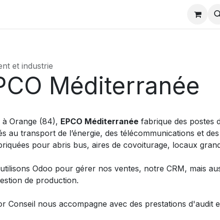
charger
Partenaires odoo
Actualités formation
Evènem
nt et industrie
PCO Méditerranée
s à Orange (84),
EPCO Méditerranée
fabrique des postes d
s au transport de l’énergie, des télécommunications et des
briquées pour abris bus, aires de covoiturage, locaux gra
tilisons Odoo pour gérer nos ventes, notre CRM, mais aussi
gestion de production.
r Conseil nous accompagne avec des prestations d'audit et 